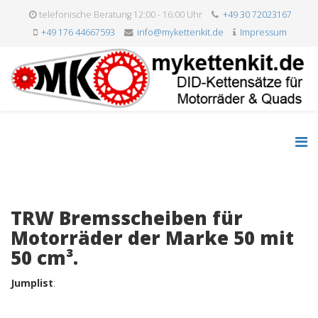
telefonische Beratung 12:00 - 16:00 Uhr
+49 30 72023167
+49 176 44667593
info@mykettenkit.de
Impressum
TRW Bremsscheiben für
Motorräder der Marke 50 mit
50 cm³.
Jumplist
: