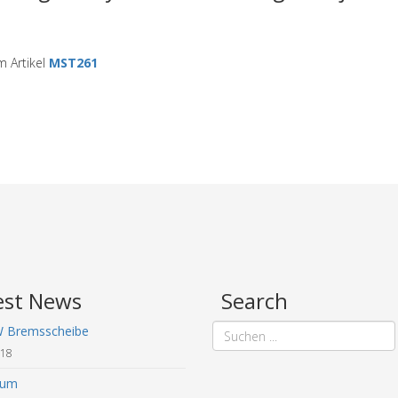
 Artikel
MST261
est News
Search
W Bremsscheibe
018
sum