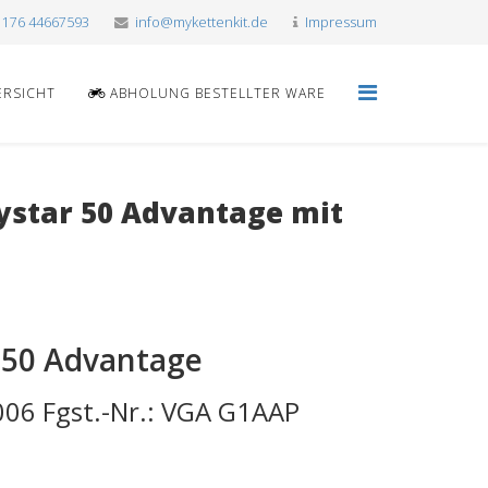
 176 44667593
info@mykettenkit.de
Impressum
ERSICHT
ABHOLUNG BESTELLTER WARE
ystar 50 Advantage mit
 50 Advantage
006 Fgst.-Nr.: VGA G1AAP