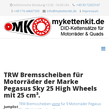
telefonische Beratung 12:00 - 16:00 Uhr
+49 30 72023167
+49 176 44667593
info@mykettenkit.de
Impressum
TRW Bremsscheiben für
Motorräder der Marke
Pegasus Sky 25 High Wheels
mit 25 cm³.
TRW Bremsscheiben
vorne
für 9 Motorräder Pegasus
Jumplist
: