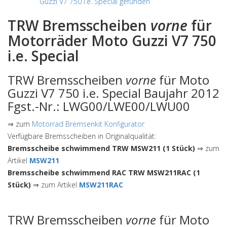
Guzzi V7 750 i.e. Special gefunden
TRW Bremsscheiben
vorne
für
Motorräder Moto Guzzi V7 750
i.e. Special
TRW Bremsscheiben
vorne
für Moto
Guzzi V7 750 i.e. Special Baujahr 2012
Fgst.-Nr.: LWG00/LWE00/LWU00
⇒ zum
Motorrad Bremsenkit Konfigurator
Verfügbare Bremsscheiben in Originalqualität:
Bremsscheibe schwimmend TRW MSW211 (1 Stück)
⇒ zum
Artikel
MSW211
Bremsscheibe schwimmend RAC TRW MSW211RAC (1
Stück)
⇒ zum Artikel
MSW211RAC
TRW Bremsscheiben
vorne
für Moto