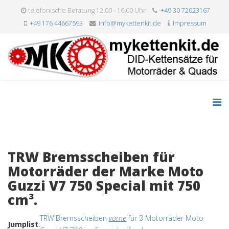
telefonische Beratung 12:00 - 16:00 Uhr
+49 30 72023167
+49 176 44667593
info@mykettenkit.de
Impressum
TRW Bremsscheiben für
Motorräder der Marke Moto
Guzzi V7 750 Special mit 750
cm³.
TRW Bremsscheiben
vorne
für 3 Motorräder Moto
Jumplist
: