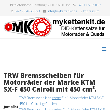
telefonische Beratung 12:00 - 16:00 Uhr
+49 30 72023167
+49 176 44667593
info@mykettenkit.de
Impressum
TRW Bremsscheiben für
Motorräder der Marke KTM
SX-F 450 Cairoli mit 450 cm³.
TRW Bremsscheiben
vorne
für 1 Motorräder KTM SX-F
450 i.e. Cairoli gefunden
Jumplist
:
TRW Bremsscheiben
hinten
für 1 Motorräder KTM SX-F