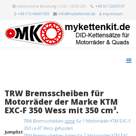
telefonische Beratung 12:00 - 16:00 Uhr
+49 30 72023167
+49 176 44667593
info@mykettenkit.de
Impressum
TRW Bremsscheiben für
Motorräder der Marke KTM
EXC-F 350 Wess mit 350 cm³.
TRW Bremsscheiben
vorne
für 1 Motorräder KTM EXC-F
350 i.e.4T Wess gefunden
Jumplist
:
TRW Bremsscheiben
hinten
für 1 Motorräder KTM EXC-