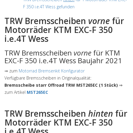
F 350 i.e.4T Wess gefunden
TRW Bremsscheiben
vorne
für
Motorräder KTM EXC-F 350
i.e.4T Wess
TRW Bremsscheiben
vorne
für KTM
EXC-F 350 i.e.4T Wess Baujahr 2021
⇒ zum
Motorrad Bremsenkit Konfigurator
Verfügbare Bremsscheiben in Originalqualität:
Bremsscheibe starr Offroad TRW MST265EC (1 Stück)
⇒
zum Artikel
MST265EC
TRW Bremsscheiben
hinten
für
Motorräder KTM EXC-F 350
i.e.4T Wess