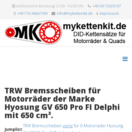
telefonische Beratung 12:00 - 16:00 Uhr
+49 30 72023167
+49 176 44667593
info@mykettenkit.de
Impressum
TRW Bremsscheiben für
Motorräder der Marke
Hyosung GV 650 Pro FI Delphi
mit 650 cm³.
TRW Bremsscheiben
vorne
für 6 Motorräder Hyosung
Jumplist
: