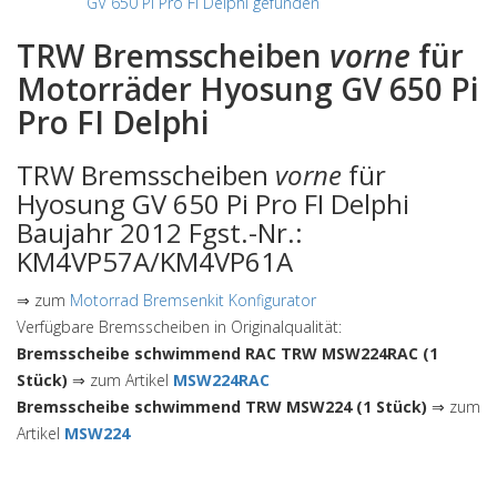
GV 650 Pi Pro FI Delphi gefunden
TRW Bremsscheiben
vorne
für
Motorräder Hyosung GV 650 Pi
Pro FI Delphi
TRW Bremsscheiben
vorne
für
Hyosung GV 650 Pi Pro FI Delphi
Baujahr 2012 Fgst.-Nr.:
KM4VP57A/KM4VP61A
⇒ zum
Motorrad Bremsenkit Konfigurator
Verfügbare Bremsscheiben in Originalqualität:
Bremsscheibe schwimmend RAC TRW MSW224RAC (1
Stück)
⇒ zum Artikel
MSW224RAC
Bremsscheibe schwimmend TRW MSW224 (1 Stück)
⇒ zum
Artikel
MSW224