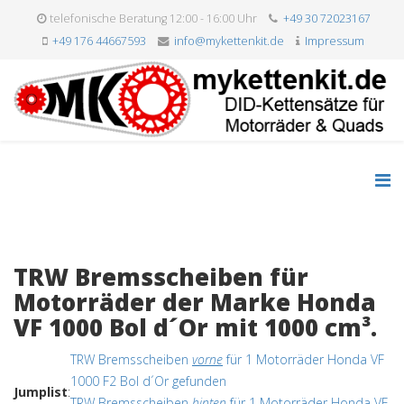
telefonische Beratung 12:00 - 16:00 Uhr
+49 30 72023167
+49 176 44667593
info@mykettenkit.de
Impressum
TRW Bremsscheiben für
Motorräder der Marke Honda
VF 1000 Bol d´Or mit 1000 cm³.
TRW Bremsscheiben
vorne
für 1 Motorräder Honda VF
1000 F2 Bol d´Or gefunden
Jumplist
:
TRW Bremsscheiben
hinten
für 1 Motorräder Honda VF