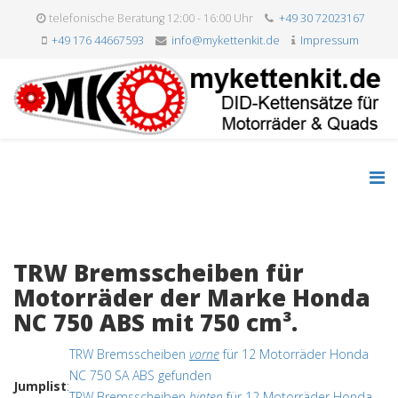
telefonische Beratung 12:00 - 16:00 Uhr
+49 30 72023167
+49 176 44667593
info@mykettenkit.de
Impressum
TRW Bremsscheiben für
Motorräder der Marke Honda
NC 750 ABS mit 750 cm³.
TRW Bremsscheiben
vorne
für 12 Motorräder Honda
NC 750 SA ABS gefunden
Jumplist
:
TRW Bremsscheiben
hinten
für 12 Motorräder Honda