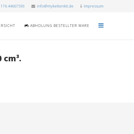
 176 44667593
info@mykettenkit.de
Impressum
ERSICHT
ABHOLUNG BESTELLTER WARE
 cm³.