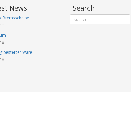
est News
Search
W Bremsscheibe
018
sum
018
g bestellter Ware
018
© 2018 - 2026 mykettenkit.de. All Rights Reserved. |
Impressum