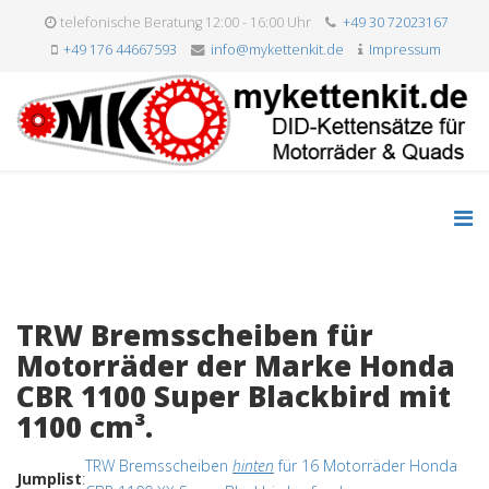
telefonische Beratung 12:00 - 16:00 Uhr
+49 30 72023167
+49 176 44667593
info@mykettenkit.de
Impressum
TRW Bremsscheiben für
Motorräder der Marke Honda
CBR 1100 Super Blackbird mit
1100 cm³.
TRW Bremsscheiben
hinten
für 16 Motorräder Honda
Jumplist
: