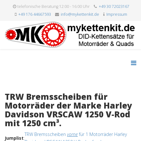
telefonische Beratung 12:00 - 16:00 Uhr
+49 30 72023167
+49 176 44667593
info@mykettenkit.de
Impressum
TRW Bremsscheiben für
Motorräder der Marke Harley
Davidson VRSCAW 1250 V-Rod
mit 1250 cm³.
TRW Bremsscheiben
vorne
für 1 Motorräder Harley
Jumplist
: