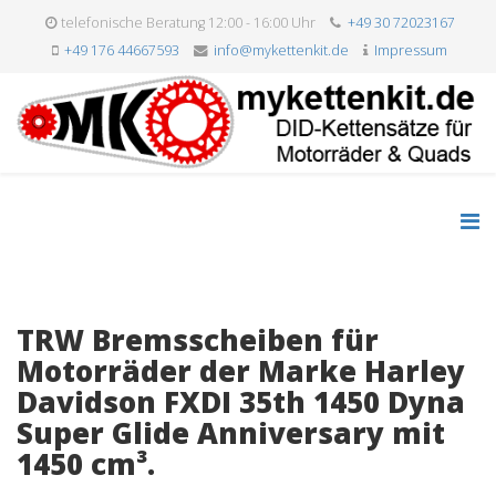
telefonische Beratung 12:00 - 16:00 Uhr
+49 30 72023167
+49 176 44667593
info@mykettenkit.de
Impressum
TRW Bremsscheiben für
Motorräder der Marke Harley
Davidson FXDI 35th 1450 Dyna
Super Glide Anniversary mit
1450 cm³.