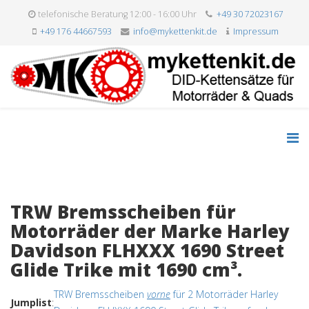
telefonische Beratung 12:00 - 16:00 Uhr
+49 30 72023167
+49 176 44667593
info@mykettenkit.de
Impressum
TRW Bremsscheiben für
Motorräder der Marke Harley
Davidson FLHXXX 1690 Street
Glide Trike mit 1690 cm³.
TRW Bremsscheiben
vorne
für 2 Motorräder Harley
Jumplist
: