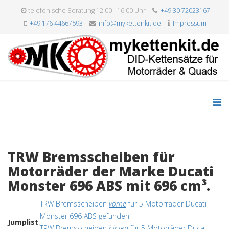
telefonische Beratung 12:00 - 16:00 Uhr
+49 30 72023167
+49 176 44667593
info@mykettenkit.de
Impressum
TRW Bremsscheiben für
Motorräder der Marke Ducati
Monster 696 ABS mit 696 cm³.
TRW Bremsscheiben
vorne
für 5 Motorräder Ducati
Monster 696 ABS gefunden
Jumplist
:
TRW Bremsscheiben
hinten
für 5 Motorräder Ducati