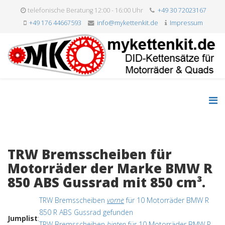
telefonische Beratung 12:00 - 16:00 Uhr
+49 30 72023167
+49 176 44667593
info@mykettenkit.de
Impressum
TRW Bremsscheiben für
Motorräder der Marke BMW R
850 ABS Gussrad mit 850 cm³.
TRW Bremsscheiben
vorne
für 10 Motorräder BMW R
850 R ABS Gussrad gefunden
Jumplist
:
TRW Bremsscheiben
hinten
für 10 Motorräder BMW R