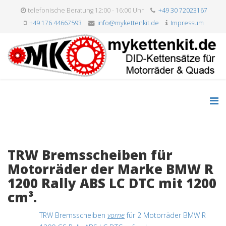
telefonische Beratung 12:00 - 16:00 Uhr
+49 30 72023167
+49 176 44667593
info@mykettenkit.de
Impressum
TRW Bremsscheiben für
Motorräder der Marke BMW R
1200 Rally ABS LC DTC mit 1200
cm³.
TRW Bremsscheiben
vorne
für 2 Motorräder BMW R