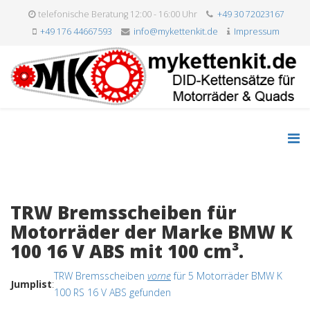
telefonische Beratung 12:00 - 16:00 Uhr
+49 30 72023167
+49 176 44667593
info@mykettenkit.de
Impressum
TRW Bremsscheiben für
Motorräder der Marke BMW K
100 16 V ABS mit 100 cm³.
TRW Bremsscheiben
vorne
für 5 Motorräder BMW K
Jumplist
:
100 RS 16 V ABS gefunden