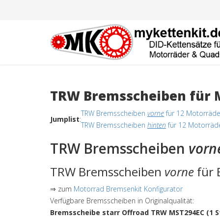
TRW Bremsscheiben für M
TRW Bremsscheiben
vorne
für 12 Motorräde
Jumplist
:
TRW Bremsscheiben
hinten
für 12 Motorräd
TRW Bremsscheiben
vorn
TRW Bremsscheiben
vorne
für 
⇒ zum
Motorrad Bremsenkit Konfigurator
Verfügbare Bremsscheiben in Originalqualität:
Bremsscheibe starr Offroad TRW MST294EC (1 S