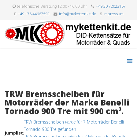
telefonische Beratung 12:00 - 16:00 Uhr
+49 30 72023167
+49 176 44667593
info@mykettenkit.de
Impressum
TRW Bremsscheiben für
Motorräder der Marke Benelli
Tornado 900 Tre mit 900 cm³.
TRW Bremsscheiben
vorne
für 7 Motorräder Benelli
Tornado 900 Tre gefunden
Jumplist
:
TRW Bremsscheiben
hinten
für 7 Motorräder Benelli