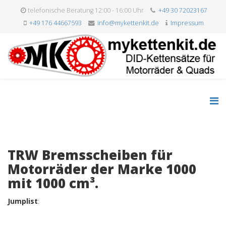
telefonische Beratung 12:00 - 16:00 Uhr
+49 30 72023167
+49 176 44667593
info@mykettenkit.de
Impressum
TRW Bremsscheiben für
Motorräder der Marke 1000
mit 1000 cm³.
Jumplist
: